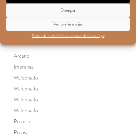
junio 2011
Denegar
marzo 2011
Ver preferencias
diciembre 2008
Política de cookies
Política de privacidad
Aviso Legal
Categorías
Arcano
Imprensa
Maldonado
Maldonado
Maldonado
Maldonado
Premsa
Prensa