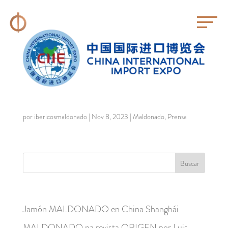
Jamón MALDONADO en China Shanghái
por
ibericosmaldonado
|
Nov 8, 2023
|
Maldonado
,
Prensa
Entradas recientes
Jamón MALDONADO en China Shanghái
MALDONADO na revista ORIGEN por Luis